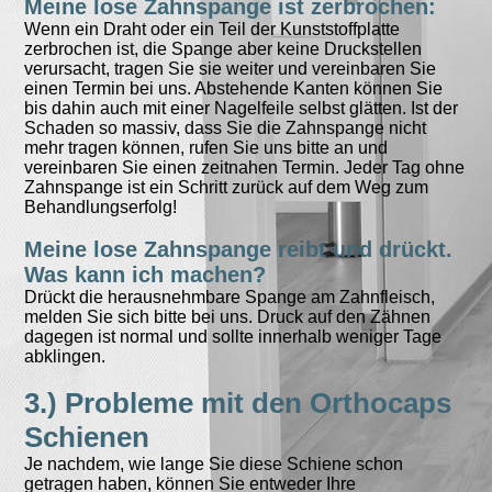
Meine lose Zahnspange ist zerbrochen:
Wenn ein Draht oder ein Teil der Kunststoffplatte
zerbrochen ist, die Spange aber keine Druckstellen
verursacht, tragen Sie sie weiter und vereinbaren Sie
einen Termin bei uns. Abstehende Kanten können Sie
bis dahin auch mit einer Nagelfeile selbst glätten. Ist der
Schaden so massiv, dass Sie die Zahnspange nicht
mehr tragen können, rufen Sie uns bitte an und
vereinbaren Sie einen zeitnahen Termin. Jeder Tag ohne
Zahnspange ist ein Schritt zurück auf dem Weg zum
Behandlungserfolg!
Meine lose Zahnspange reibt und drückt.
Was kann ich machen?
Drückt die herausnehmbare Spange am Zahnfleisch,
melden Sie sich bitte bei uns. Druck auf den Zähnen
dagegen ist normal und sollte innerhalb weniger Tage
abklingen.
3.) Probleme mit den Orthocaps
Schienen
Je nachdem, wie lange Sie diese Schiene schon
getragen haben, können Sie entweder Ihre