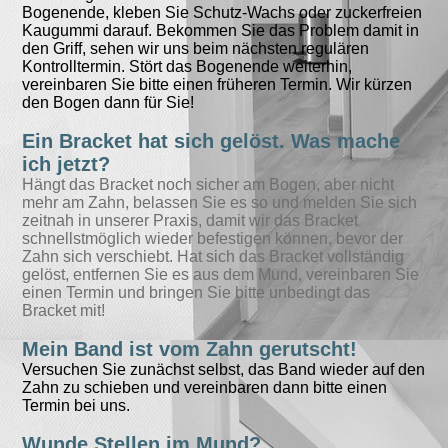
Bogenende, kleben Sie Schutz-Wachs oder zuckerfreien
Kaugummi darauf. Bekommen Sie das Problem damit in
den Griff, sehen wir uns beim nächsten regulären
Kontrolltermin. Stört das Bogenende weiterhin,
vereinbaren Sie bitte einen früheren Termin. Wir kürzen
den Bogen dann für Sie!
Ein Bracket hat sich gelöst. Was mache
ich jetzt?
Hängt das Bracket noch sicher am Bogen, aber nicht
mehr am Zahn, belassen Sie es so und melden Sie sich
zeitnah in unserer Praxis, damit wir das Bracket
schnellstmöglich wieder befestigen können, bevor der
Zahn sich verschiebt. Hat sich das Bracket vollständig
gelöst, entfernen Sie es aus dem Mund, vereinbaren Sie
einen Termin und bringen Sie bitte unbedingt das
Bracket mit!
Mein Band ist vom Zahn gerutscht!
Versuchen Sie zunächst selbst, das Band wieder auf den
Zahn zu schieben und vereinbaren dann bitte einen
Termin bei uns.
Wunde Stellen im Mund?