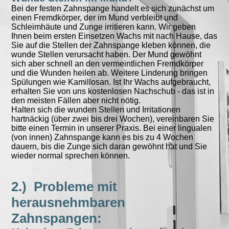
Bei der festen Zahnspange handelt es sich zunächst um
einen Fremdkörper, der im Mund verbleibt und
Schleimhäute und Zunge irritieren kann. Wir geben
Ihnen beim ersten Einsetzen Wachs mit nach Hause, das
Sie auf die Stellen der Zahnspange kleben können, die
wunde Stellen verursacht haben. Der Mund gewöhnt
sich aber schnell an den vermeintlichen Fremdkörper
und die Wunden heilen ab. Weitere Linderung bringen
Spülungen wie Kamillosan. Ist Ihr Wachs aufgebraucht,
erhalten Sie von uns kostenlosen Nachschub - das ist in
den meisten Fällen aber nicht nötig.
Halten sich die wunden Stellen und Irritationen
hartnäckig (über zwei bis drei Wochen), vereinbaren Sie
bitte einen Termin in unserer Praxis. Bei einer lingualen
(von innen) Zahnspange kann es bis zu 4 Wochen
dauern, bis die Zunge sich daran gewöhnt hat und Sie
wieder normal sprechen können.
2.) Probleme mit
herausnehmbaren
Zahnspangen: