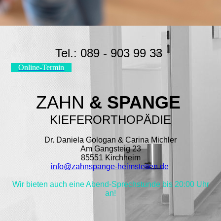
Tel.: 089 - 903 99 33
Online-Termin
ZAHN
& SPANGE
KIEFERORTHOPÄDIE
Dr. Daniela Gologan & Carina Michler
Am Gangsteig 23
85551 Kirchheim
info@zahnspange-heimstetten.de
Wir bieten auch eine Abe
nd-Sprechstunde bis 20:00 Uhr
an!