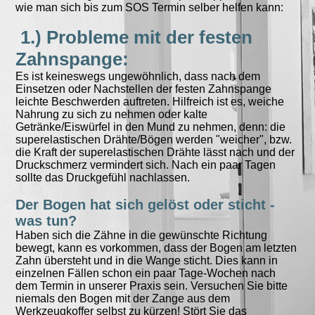
wie man sich bis zum SOS Termin selber helfen kann:
1.) Probleme mit der festen
Zahnspange:
Es ist keineswegs ungewöhnlich, dass nach dem
Einsetzen oder Nachstellen der festen Zahnspange
leichte Beschwerden auftreten. Hilfreich ist es, weiche
Nahrung zu sich zu nehmen oder kalte
Getränke/Eiswürfel in den Mund zu nehmen, denn: die
superelastischen Drähte/Bögen werden "weicher", bzw.
die Kraft der superelastischen Drähte lässt nach und der
Druckschmerz vermindert sich. Nach ein paar Tagen
sollte das Druckgefühl nachlassen.
Der Bogen hat sich gelöst oder sticht -
was tun?
Haben sich die Zähne in die gewünschte Richtung
bewegt, kann es vorkommen, dass der Bogen am letzten
Zahn übersteht und in die Wange sticht. Dies kann in
einzelnen Fällen schon ein paar Tage-Wochen nach
dem Termin in unserer Praxis sein. Versuchen Sie bitte
niemals den Bogen mit der Zange aus dem
Werkzeugkoffer selbst zu kürzen! Stört Sie das